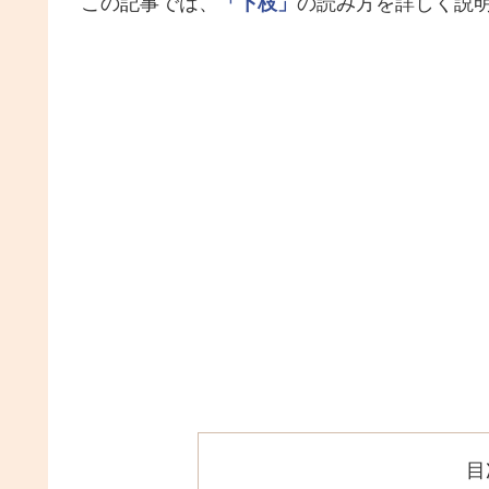
この記事では、
「下枝」
の読み方を詳しく説
目