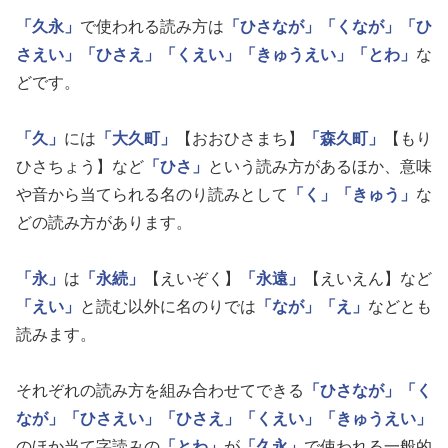
「久永」
で使われる読み方は
「ひさなが」
「くなが」
「ひ
さえい」
「ひさえ」
「くえい」
「きゅうえい」
「とわ」
な
どです。
「久」
には
「大久町」
【おおひさまち】
「森久町」
【もり
ひさちょう】など
「ひさ」
という読み方があるほか、意味
や音から当てられる名のり読みとして
「く」
「きゅう」
な
どの読み方があります。
「永」
は
「永続」
【えいぞく】
「永遠」
【えいえん】など
「えい」
と読む以外に名のりでは
「なが」
「え」
などとも
読みます。
それぞれの読み方を組み合わせてできる
「ひさなが」
「く
なが」
「ひさえい」
「ひさえ」
「くえい」
「きゅうえい」
のほか当て字読みの
「とわ」
が
「久永」
で使われる一般的