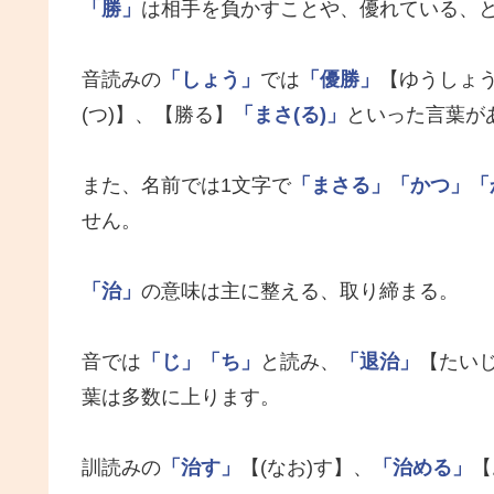
「勝」
は相手を負かすことや、優れている、
音読みの
「しょう」
では
「優勝」
【ゆうしょ
(つ)】、【勝る】
「まさ(る)」
といった言葉が
また、名前では1文字で
「まさる」
「かつ」
「
せん。
「治」
の意味は主に整える、取り締まる。
音では
「じ」
「ち」
と読み、
「退治」
【たい
葉は多数に上ります。
訓読みの
「治す」
【(なお)す】、
「治める」
【