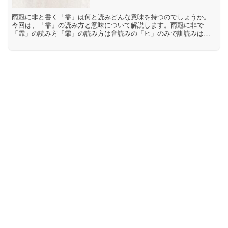
雨冠に非と書く「霏」は何と読みどんな意味を持つのでしょうか。
今回は、「霏」の読み方と意味について解説します。雨冠に非で
「霏」の読み方「霏」の読み方は音読みの「ヒ」のみで訓読みはあ
りません。「霏」の意味や解説「霏」とは、「バラバラに飛び散る
さ...