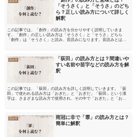
読み方
「そうさく」と「そうさ」のどち
ら？正しい読み方について詳しく
解釈
この記事では、「創作」の読み方を分かりやすく説明していきま
す。「創作」の正しい読み方は「そうさく」と「そうさ」どちら
「創作」は「そうさく」と読み、音読みになります。音読みとは、
漢字が伝わってきた中国の発音を元にした読み方です。「創」の音
読み...
「荻田」の読み方とは？間違いや
読み方
すい名前や苗字などの読み方を解
釈
この記事では、「荻田」の読み方を詳しく説明していきます。「荻
田」で使われる読み方は「おぎた」と「おぎだ」「荻田」という漢
字は、さまざまな読み方で使用され、その中で「おぎた」と「おぎ
だ」などがあります。「荻」という漢字はイネ科の多年草を指
し、...
雨冠に非で「霏」の読み方とは？
読み方
簡単に解釈