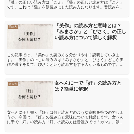
「聲」の正しい読み方は「こえ」「聲」の正しい読み方は「こえ」
です。これは「聲」を訓読みにした読み方になります。音読みをす
る場合は「セイ」「ショウ」と読みます。「聲」の間違った読み
方...
「美作」の読み方と意味とは？
読み方
「みまさか」と「びさく」の正し
い読み方について詳しく解釈
この記事では、「美作」の読み方を分かりやすく説明していきま
す。「美作」の正しい読み方は「みまさか」と「びさく」どちら美
作の漢字を見て、びさくという読み方をする人がいるものです。と
いうのも美の漢字は単独でも、びと読む事が出来るし、作の漢字も
同...
女へんに干で「奸」の読み方と
読み方
は？簡単に解釈
女へんに干と書く「奸」は何と読みどのような意味を持つのでしょ
うか。今回は、「奸」の読み方と意味について解説します。女へん
に干で「奸」の読み方「奸」の読み方は音読みでは「カン」、訓読
みではで「おか?す」「よこしま」です。「奸」の意味や解説「奸...