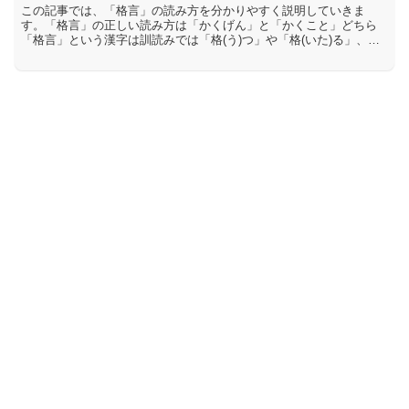
この記事では、「格言」の読み方を分かりやすく説明していきま
す。「格言」の正しい読み方は「かくげん」と「かくこと」どちら
「格言」という漢字は訓読みでは「格(う)つ」や「格(いた)る」、
「格(ただ)す」と読み、音読みでは「かく」や「こう」、「き...