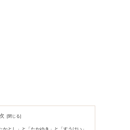
次
たかとし」と「たかゆき」と「すうけい」