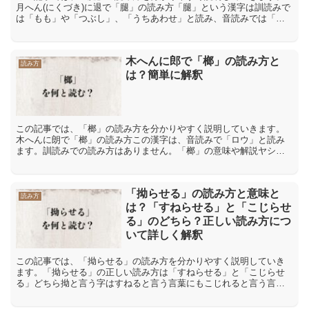
月へん(にくづき)に退で「腿」の読み方「腿」という漢字は訓読みで
は「もも」や「つぶし」、「うちあわせ」と読み、音読みでは「タ
イ」と読みます。「腿」の意味や解説「腿」には「もも」や「...
木へんに郎で「榔」の読み方と
読み方
は？簡単に解釈
この記事では、「榔」の読み方を分かりやすく説明していきます。
木へんに朗で「榔」の読み方この漢字は、音読みで「ロウ」と読み
ます。訓読みでの読み方はありません。「榔」の意味や解説ヤシ科
の常緑樹の「ビンロウ」に用いられる漢字です。「ビンロウ」を
漢...
「拗らせる」の読み方と意味と
読み方
は？「すねらせる」と「こじらせ
る」のどちら？正しい読み方につ
いて詳しく解釈
この記事では、「拗らせる」の読み方を分かりやすく説明していき
ます。「拗らせる」の正しい読み方は「すねらせる」と「こじらせ
る」どちら拗と言う字はすねると言う言葉にもこじれると言う言葉
にも使われる漢字です。ただしそれらは拗の訓読みなのでどちら
の...