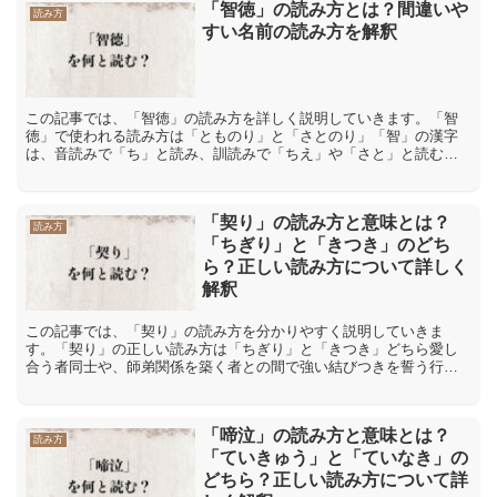
「智徳」の読み方とは？間違いや
読み方
すい名前の読み方を解釈
この記事では、「智徳」の読み方を詳しく説明していきます。「智
徳」で使われる読み方は「とものり」と「さとのり」「智」の漢字
は、音読みで「ち」と読み、訓読みで「ちえ」や「さと」と読む事
が可能です。所が音読みを見ても訓読みを見ても、「とも」とか
「...
「契り」の読み方と意味とは？
読み方
「ちぎり」と「きつき」のどち
ら？正しい読み方について詳しく
解釈
この記事では、「契り」の読み方を分かりやすく説明していきま
す。「契り」の正しい読み方は「ちぎり」と「きつき」どちら愛し
合う者同士や、師弟関係を築く者との間で強い結びつきを誓う行為
を「契り」【ちぎり】といいます。「契り」を交わすことで、今よ
り...
「啼泣」の読み方と意味とは？
読み方
「ていきゅう」と「ていなき」の
どちら？正しい読み方について詳