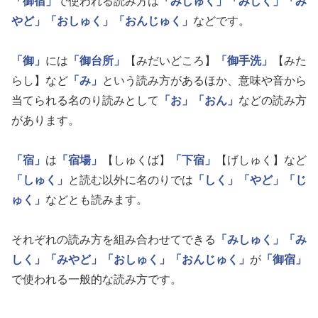
「御宿」
で使われる読み方は
「みしゅく」
「みしく」
「み
やど」
「おしゅく」
「おんじゅく」
などです。
「御」
には
「御台所」
【みだいどころ】
「御手洗」
【みた
らし】など
「み」
という読み方があるほか、意味や音から
当てられる名のり読みとして
「お」
「おん」
などの読み方
があります。
「宿」
は
「宿場」
【しゅくば】
「下宿」
【げしゅく】など
「しゅく」
と読む以外に名のりでは
「しく」
「やど」
「じ
ゅく」
などとも読みます。
それぞれの読み方を組み合わせてできる
「みしゅく」
「み
しく」
「みやど」
「おしゅく」
「おんじゅく」
が
「御宿」
で使われる一般的な読み方です。