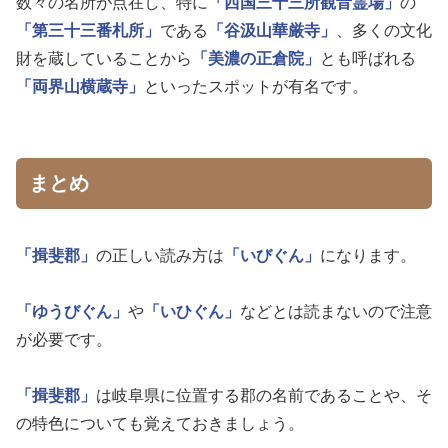
数々の名所が点在し、特に
「西国三十三所観音霊場」
の
「第三十三番札所」
である
「谷汲山華厳寺」
、多くの文化
財を蔵していることから
「美濃の正倉院」
とも呼ばれる
「両界山横蔵寺」
といったスポットが有名です。
まとめ
「揖斐郡」
の正しい読み方は
「いびぐん」
になります。
「ゆうびぐん」
や
「いひぐん」
などとは読まないので注意
が必要です。
「揖斐郡」
は岐阜県に位置する郡の名前であることや、そ
の特色についても覚えておきましょう。