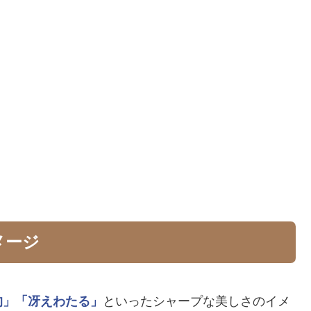
メージ
的」
「冴えわたる」
といったシャープな美しさのイメ