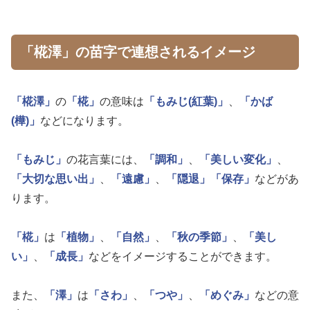
「椛澤」の苗字で連想されるイメージ
「椛澤」
の
「椛」
の意味は
「もみじ(紅葉)」
、
「かば
(樺)」
などになります。
「もみじ」
の花言葉には、
「調和」
、
「美しい変化」
、
「大切な思い出」
、
「遠慮」
、
「隠退」
「保存」
などがあ
ります。
「椛」
は
「植物」
、
「自然」
、
「秋の季節」
、
「美し
い」
、
「成長」
などをイメージすることができます。
また、
「澤」
は
「さわ」
、
「つや」
、
「めぐみ」
などの意