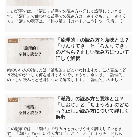
この記事では、「溝口」苗字での読み方を詳しく説明していきま
す。「溝口」で使われる苗字での読み方は「みぞぐち」と「みぞく
ち」「溝」の漢字は、「排水溝」【はいすいこう】や「側溝」【そ
っこう】といった言葉を見れば分かる様に、音読みでは「こう」と
読...
「論理的」の読み方と意味とは？
読み方
「りんりてき」と「ろんりてき」
のどちら？正しい読み方について
詳しく解釈
頭のいい人の話し方は「論理的」だといわれますが、この言葉はど
う読むのが正しく何を意味するのでしょうか。今回は、「論理的」
の正しい読み方と意味について解説します。「論理的」の正しい読
み方は「りんりてき」と「ろんりてき」どちら「論理的」という
言...
「潮路」の読み方と意味とは？
読み方
「しおじ」と「ちょうろ」のどち
ら？正しい読み方について詳しく
解釈
この記事では、「潮路」の読み方を分かりやすく説明していきま
す。「潮路」の正しい読み方は「しおじ」と「ちょうろ」どちら