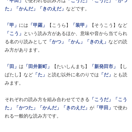
「甲田」
で使われる読み方は
「こうだ」
「こうた」
「かつ
た」
「かんだ」
「きのえだ」
などです。
「甲」
には
「甲羅」
【こうら】
「装甲」
【そうこう】など
「こう」
という読み方があるほか、意味や音から当てられ
る名のり読みとして
「かつ」
「かん」
「きのえ」
などの読
み方があります。
「田」
は
「田井新町」
【たいしんまち】
「新発田市」
【し
ばたし】など
「た」
と読む以外に名のりでは
「だ」
とも読
みます。
それぞれの読み方を組み合わせてできる
「こうだ」
「こう
た」
「かつた」
「かんだ」
「きのえだ」
が
「甲田」
で使わ
れる一般的な読み方です。