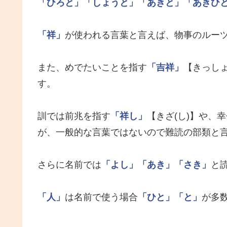
「ひろと」
「しょうと」
「あきと」
「あきひ
「祥」
が使われる言葉と言えば、物事のルー
また、めでたいことを指す
「吉祥」
【きっし
す。
訓では前兆を指す
「祥し」
【きざ(し)】や、
が、一般的な言葉ではないので難読の部類と
さらに名前では
「よし」
「あき」
「さき」
と
「人」
は名前で使う場合
「ひと」
「と」
が多