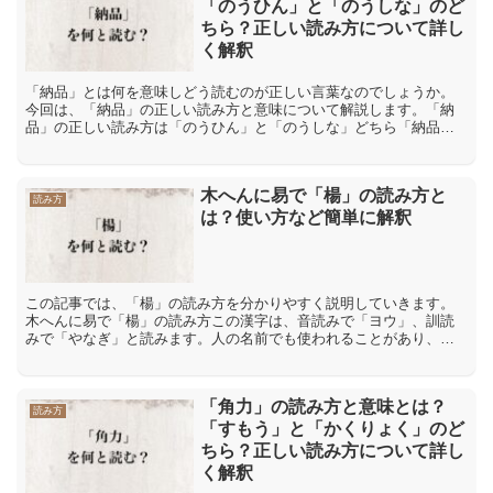
「のうひん」と「のうしな」のど
ちら？正しい読み方について詳し
く解釈
「納品」とは何を意味しどう読むのが正しい言葉なのでしょうか。
今回は、「納品」の正しい読み方と意味について解説します。「納
品」の正しい読み方は「のうひん」と「のうしな」どちら「納品」
という言葉の読み方として思い当たるのは「のうひん」と「のう
し...
木へんに易で「楊」の読み方と
読み方
は？使い方など簡単に解釈
この記事では、「楊」の読み方を分かりやすく説明していきます。
木へんに易で「楊」の読み方この漢字は、音読みで「ヨウ」、訓読
みで「やなぎ」と読みます。人の名前でも使われることがあり、そ
のときには「やす」とも読みます。苗字に使われることもあり、
こ...
「角力」の読み方と意味とは？
読み方
「すもう」と「かくりょく」のど
ちら？正しい読み方について詳し
く解釈