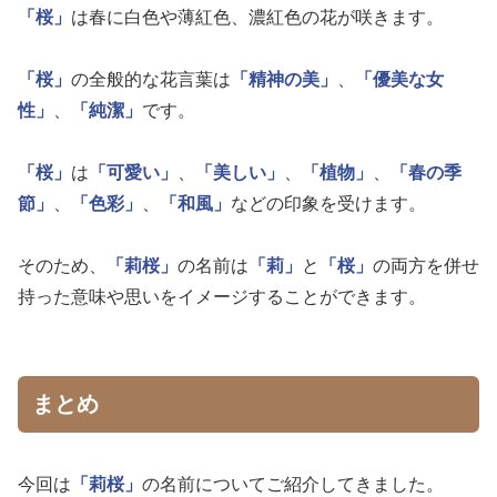
「桜」
は春に白色や薄紅色、濃紅色の花が咲きます。
「桜」
の全般的な花言葉は
「精神の美」
、
「優美な女
性」
、
「純潔」
です。
「桜」
は
「可愛い」
、
「美しい」
、
「植物」
、
「春の季
節」
、
「色彩」
、
「和風」
などの印象を受けます。
そのため、
「莉桜」
の名前は
「莉」
と
「桜」
の両方を併せ
持った意味や思いをイメージすることができます。
まとめ
今回は
「莉桜」
の名前についてご紹介してきました。