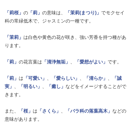
「莉桜」
の
「莉」
の意味は、
「茉莉(まつり)」
でモクセイ
科の常緑低木で、ジャスミンの一種です。
「茉莉」
は白色や黄色の花が咲き、強い芳香を持つ種があ
ります。
「莉」
の花言葉は
「清浄無垢」
、
「愛想がよい」
です。
「莉」
は
「可愛い」
、
「愛らしい」
、
「清らか」
、
「誠
実」
、
「明るい」
、
「癒し」
などをイメージすることがで
きます。
また、
「桜」
は
「さくら」
、
「バラ科の落葉高木」
などの
意味があります。