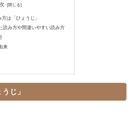
次
み方は「ひょうじ」
た読み方や間違いやすい読み方
明
由来
ょうじ」
。