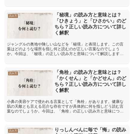
す。「示」には「提示」【ていじ】「掲示」【けいじ】など「じ」
と...
「秘境」の読み方と意味とは？
読み方
「ひきょう」と「ひさかい」のど
ちら？正しい読み方について詳し
く解釈
ジャングルの奥地や険しい山などを「秘境」と表現します。この言
葉はどのような場所を指し何と読むのが正しい言葉なのでしょう
か。今回は、「秘境」の正しい読み方と意味について解説します。
「秘境」の正しい読み方は「ひきょう」と「ひさかい」どちら「秘
境...
「角栓」の読み方と意味とは？
読み方
「かくせん」と「かどせん」のど
ちら？正しい読み方について詳し
く解釈
小鼻の美容ケアで使われる言葉として「角栓」があります。健康な
肌の天敵とも言える厄介な存在ですが具体的に何を指しどう読む言
葉なのでしょうか。今回は、「角栓」の正しい読み方と意味につい
て解説します。「角栓」の正しい読み方は「かくせん」と「かど
せ...
りっしんべんに毎で「悔」の読み
読み方