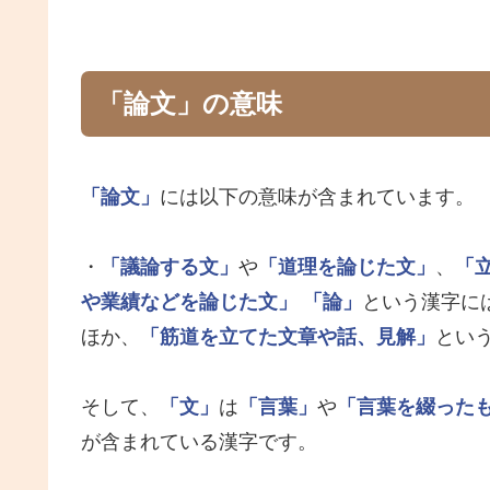
「論文」の意味
「論文」
には以下の意味が含まれています。
・
「議論する文」
や
「道理を論じた文」
、
「
や業績などを論じた文」
「論」
という漢字に
ほか、
「筋道を立てた文章や話、見解」
とい
そして、
「文」
は
「言葉」
や
「言葉を綴った
が含まれている漢字です。