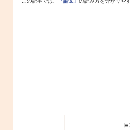
この記事では、
「論文」
の読み方を分かりや
目