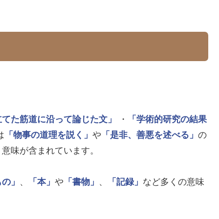
立てた筋道に沿って論じた文」
・
「学術的研究の結果
は
「物事の道理を説く」
や
「是非、善悪を述べる」
の
う意味が含まれています。
もの」
、
「本」
や
「書物」
、
「記録」
など多くの意味