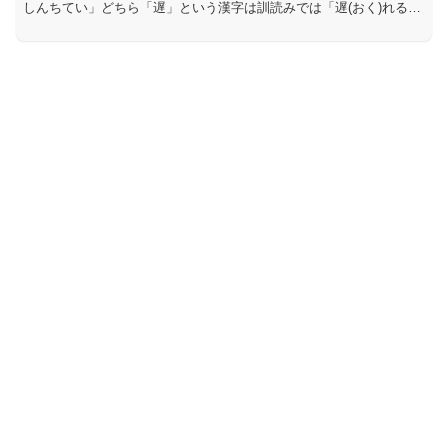
しんちてい」どちら「遅」という漢字は訓読みでは「遅(おく)れる」
と読み、音読みでは「ち」と読みます。そして、「帯」という...