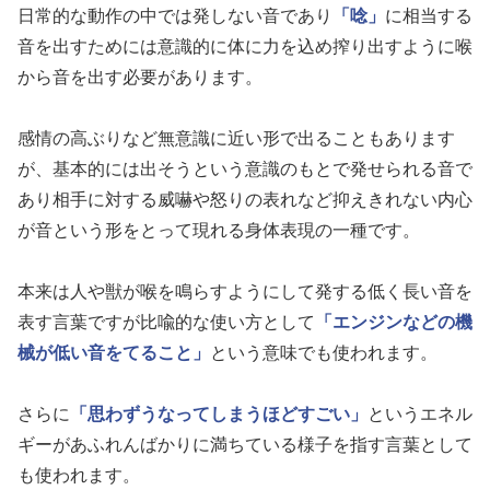
日常的な動作の中では発しない音であり
「唸」
に相当する
音を出すためには意識的に体に力を込め搾り出すように喉
から音を出す必要があります。
感情の高ぶりなど無意識に近い形で出ることもあります
が、基本的には出そうという意識のもとで発せられる音で
あり相手に対する威嚇や怒りの表れなど抑えきれない内心
が音という形をとって現れる身体表現の一種です。
本来は人や獣が喉を鳴らすようにして発する低く長い音を
表す言葉ですが比喩的な使い方として
「エンジンなどの機
械が低い音をてること」
という意味でも使われます。
さらに
「思わずうなってしまうほどすごい」
というエネル
ギーがあふれんばかりに満ちている様子を指す言葉として
も使われます。