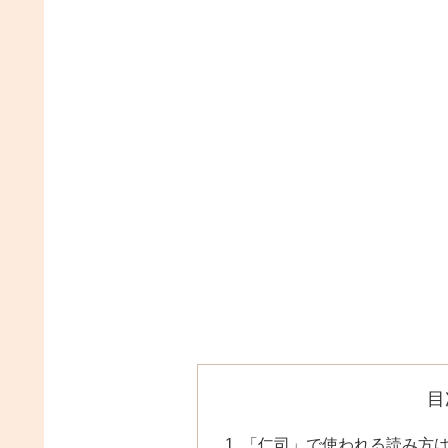
目
「仁司」で使われる読み方