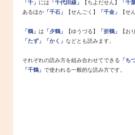
「千」
には
「千代田線」
【ちよだせん】
「千
あるほか
「千石」
【せんごく】
「千金」
【せ
「鶴」
は
「夕鶴」
【ゆうづる】
「折鶴」
【お
「たず」
「かく」
などとも読みます。
それぞれの読み方を組み合わせてできる
「ち
「千鶴」
で使われる一般的な読み方です。