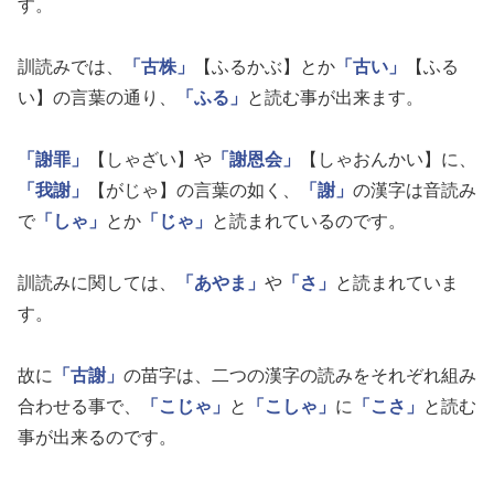
す。
訓読みでは、
「古株」
【ふるかぶ】とか
「古い」
【ふる
い】の言葉の通り、
「ふる」
と読む事が出来ます。
「謝罪」
【しゃざい】や
「謝恩会」
【しゃおんかい】に、
「我謝」
【がじゃ】の言葉の如く、
「謝」
の漢字は音読み
で
「しゃ」
とか
「じゃ」
と読まれているのです。
訓読みに関しては、
「あやま」
や
「さ」
と読まれていま
す。
故に
「古謝」
の苗字は、二つの漢字の読みをそれぞれ組み
合わせる事で、
「こじゃ」
と
「こしゃ」
に
「こさ」
と読む
事が出来るのです。