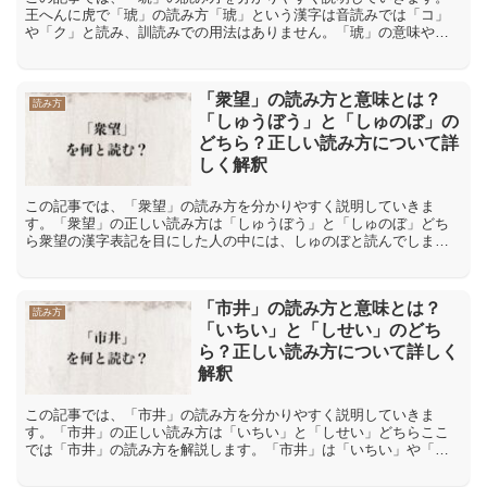
王へんに虎で「琥」の読み方「琥」という漢字は音読みでは「コ」
や「ク」と読み、訓読みでの用法はありません。「琥」の意味や解
説「琥」には「虎の形状をした玉の器」や「黄色、黄褐色の玉」
と...
「衆望」の読み方と意味とは？
読み方
「しゅうぼう」と「しゅのぼ」の
どちら？正しい読み方について詳
しく解釈
この記事では、「衆望」の読み方を分かりやすく説明していきま
す。「衆望」の正しい読み方は「しゅうぼう」と「しゅのぼ」どち
ら衆望の漢字表記を目にした人の中には、しゅのぼと読んでしまう
人もいるものです。ただし衆の漢字は、しゅという読みがあります
が...
「市井」の読み方と意味とは？
読み方
「いちい」と「しせい」のどち
ら？正しい読み方について詳しく
解釈
この記事では、「市井」の読み方を分かりやすく説明していきま
す。「市井」の正しい読み方は「いちい」と「しせい」どちらここ
では「市井」の読み方を解説します。「市井」は「いちい」や「し
せい」と読めますが、どちらが正しいのでしょうか。正しい読み方
の...