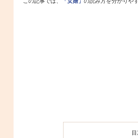
この記事では、
「女婿」
の読み方を分かりや
目