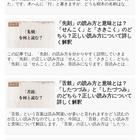
た」です。木へんに「行」と書きますが、どうも樹木の名称はなさ
そうに思われます。「桁」の意味や解説「桁」は木へんの漢字で
す...
「先刻」の読み方と意味とは？
読み方
「せんこく」と「さきこく」のど
ちら？正しい読み方について詳し
く解釈
この記事では、「先刻」の読み方を分かりやすく説明していきま
す。「先刻」の正しい読み方は「せんこく」と「さきこく」どちら
「先刻」は「せんこく」と読み、音読みになります。音読みとは、
漢字が伝わってきた中国の発音を元にした読み方です。「先」の音
読...
「舌鼓」の読み方と意味とは？
読み方
「したつづみ」と「したづつみ」
のどちら？正しい読み方について
詳しく解釈
「舌鼓」という言葉は読み間違いが多いと言われますかどう読むの
が正しい読み方なのでしょうか。今回は、「舌鼓」の正しい読み方
と意味について解説します。「舌鼓」の正しい読み方は「したつづ
み」と「したづつみ」どちら「舌鼓」という言葉の読み方として
「...