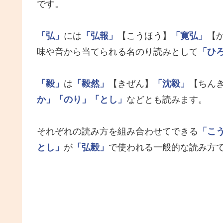
です。
「弘」
には
「弘報」
【こうほう】
「寛弘」
【
味や音から当てられる名のり読みとして
「ひ
「毅」
は
「毅然」
【きぜん】
「沈毅」
【ちん
か」
「のり」
「とし」
などとも読みます。
それぞれの読み方を組み合わせてできる
「こ
とし」
が
「弘毅」
で使われる一般的な読み方