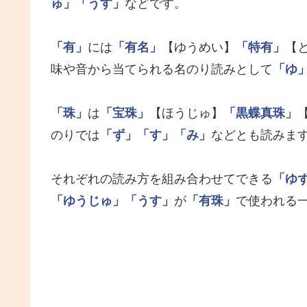
ゅ」
「うす」
などです。
「有」
には
「有名」
【ゆうめい】
「特有」
【
味や音から当てられる名のり読みとして
「ゆ
「珠」
は
「宝珠」
【ほうじゅ】
「黒蝶真珠」
のりでは
「ず」
「す」
「み」
などとも読みま
それぞれの読み方を組み合わせてできる
「ゆ
「ゆうじゅ」
「うす」
が
「有珠」
で使われる