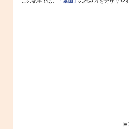
この記事では、
「素面」
の読み方を分かりや
目