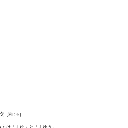
次
み方は「まゆ」と「まゆう」