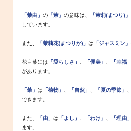
「茉由」
の
「茉」
の意味は、
「茉莉(まつり)」
しています。
また、
「茉莉花(まつりか)」
は
「ジャスミン」
花言葉には
「愛らしさ」
、
「優美」
、
「幸福
があります。
「茉」
は
「植物」
、
「自然」
、
「夏の季節」
できます。
また、
「由」
は
「よし」
、
「わけ」
、
「理由
ます。