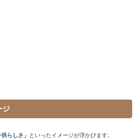
ージ
子供らしさ」
といったイメージが浮かびます。