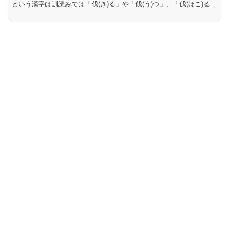
という漢字は訓読みでは「伐(き)る」や「伐(う)つ」、「伐(ほこ)る」
と読み、音読みでは「ばつ」と読みます。したがって、「...