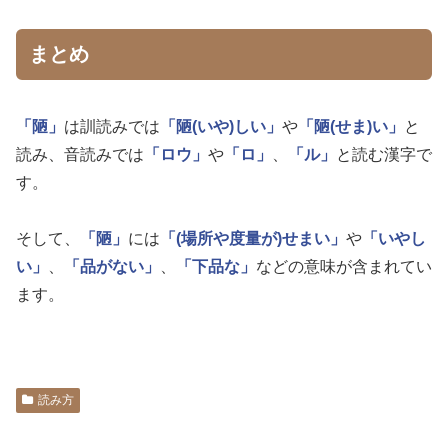
まとめ
「陋」
は訓読みでは
「陋(いや)しい」
や
「陋(せま)い」
と
読み、音読みでは
「ロウ」
や
「ロ」
、
「ル」
と読む漢字で
す。
そして、
「陋」
には
「(場所や度量が)せまい」
や
「いやし
い」
、
「品がない」
、
「下品な」
などの意味が含まれてい
ます。
読み方