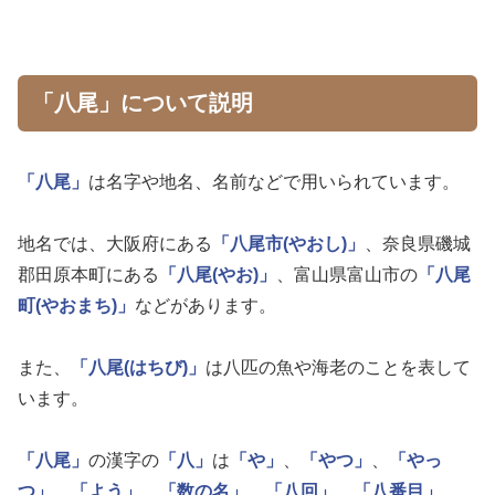
「八尾」について説明
「八尾」
は名字や地名、名前などで用いられています。
地名では、大阪府にある
「八尾市(やおし)」
、奈良県磯城
郡田原本町にある
「八尾(やお)」
、富山県富山市の
「八尾
町(やおまち)」
などがあります。
また、
「八尾(はちび)」
は八匹の魚や海老のことを表して
います。
「八尾」
の漢字の
「八」
は
「や」
、
「やつ」
、
「やっ
つ」
、
「よう」
、
「数の名」
、
「八回」
、
「八番目」
、