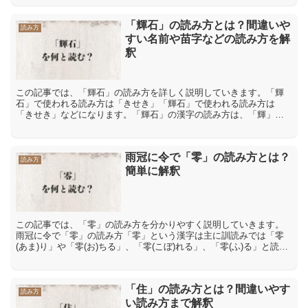
か」...
「輝石」の読み方とは？間違いや
読み方
すい名前や苗字などの読み方を解
釈
この記事では、「輝石」の読み方を詳しく説明していきます。「輝
石」で使われる読み方は「きせき」「輝石」で使われる読み方は
「きせき」などになります。「輝石」の漢字の読み方は、「輝」が
音読みで「キ」、訓読みで「かがや(く)」、「て(る)」と読みま...
雨冠に令で「零」の読み方とは？
読み方
簡単に解釈
この記事では、「零」の読み方を分かりやすく説明していきます。
雨冠に令で「零」の読み方「零」という漢字は主に訓読みでは「零
(あま)り」や「零(お)ちる」、「零(こぼ)れる」、「零(ふ)る」と読
み、音読みでは「レイ」や「レン」、「リョウ」と読み...
「住」の読み方とは？間違いやす
読み方
い読み方まで解釈