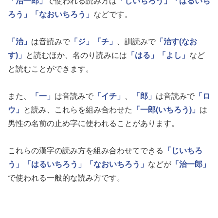
「治一郎」
で使われる読み方は
「じいちろう」
「はるいち
ろう」
「なおいちろう」
などです。
「治」
は音読みで
「ジ」
「チ」
、訓読みで
「治す(なお
す)」
と読むほか、名のり読みには
「はる」
「よし」
など
と読むことができます。
また、
「一」
は音読みで
「イチ」
、
「郎」
は音読みで
「ロ
ウ」
と読み、これらを組み合わせた
「一郎(いちろう)」
は
男性の名前の止め字に使われることがあります。
これらの漢字の読み方を組み合わせてできる
「じいちろ
う」
「はるいちろう」
「なおいちろう」
などが
「治一郎」
で使われる一般的な読み方です。