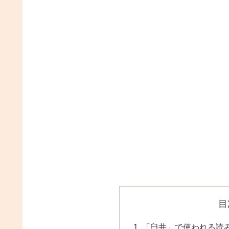
目
「臼井」で使われる読