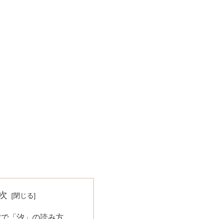
次
夕で「汐」の読み方