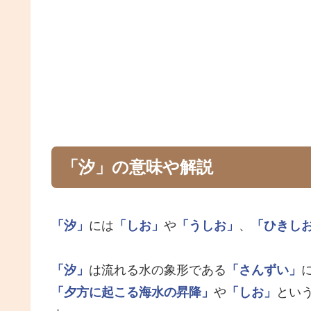
「汐」の意味や解説
「汐」
には
「しお」
や
「うしお」
、
「ひきし
「汐」
は流れる水の象形である
「さんずい」
「夕方に起こる海水の昇降」
や
「しお」
とい