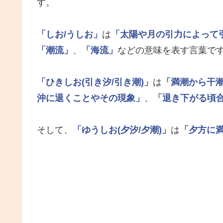
す。
「しお/うしお」
は
「太陽や月の引力によって
「潮流」
、
「海流」
などの意味を表す言葉で
「ひきしお(引き汐/引き潮)」
は
「満潮から干
沖に退くことやその現象」
、
「退き下がる頃
そして、
「ゆうしお(夕汐/夕潮)」
は
「夕方に