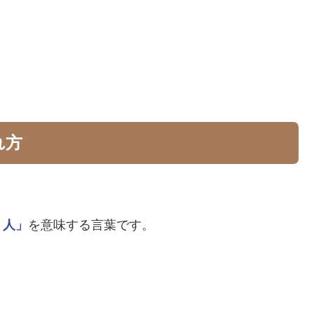
れ方
う人」
を意味する言葉です。