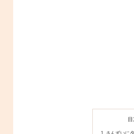
目
さんずいに