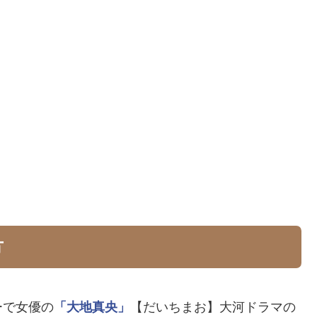
方
ーで女優の
「大地真央」
【だいちまお】大河ドラマの